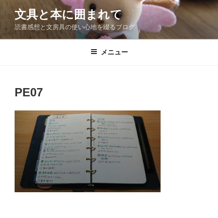
コ
文具と本に囲まれて
ン
読書感想と文房具の使い心地を綴るブログ
テ
ン
ツ
メニュー
へ
ス
キ
PE07
ッ
プ