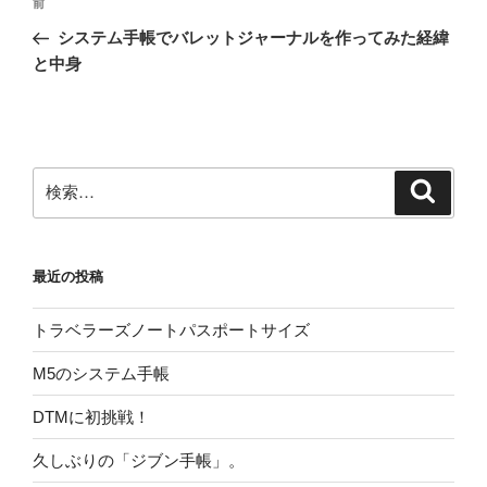
前
前
稿
の
システム手帳でバレットジャーナルを作ってみた経緯
ナ
投
と中身
ビ
稿
ゲ
ー
シ
検
検
ョ
索
索:
ン
最近の投稿
トラベラーズノートパスポートサイズ
M5のシステム手帳
DTMに初挑戦！
久しぶりの「ジブン手帳」。