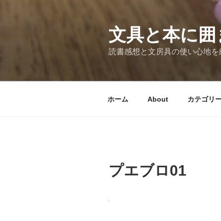
コ
ン
テ
文具と本に囲
ン
読書感想と文房具の使い心地を
ツ
へ
ス
キ
ホーム
About
カテゴリ
ッ
プ
プエブロ01