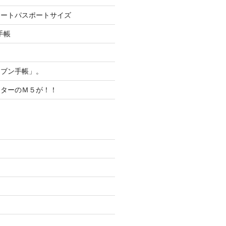
ノートパスポートサイズ
手帳
！
ジブン手帳」。
ッターのＭ５が！！