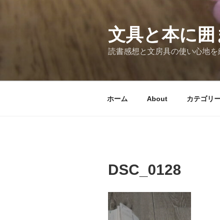
コ
ン
テ
文具と本に囲
ン
読書感想と文房具の使い心地を
ツ
へ
ス
キ
ホーム
About
カテゴリ
ッ
プ
DSC_0128