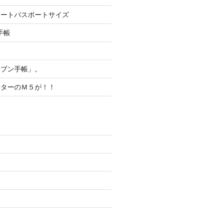
ノートパスポートサイズ
手帳
！
ジブン手帳」。
ッターのＭ５が！！