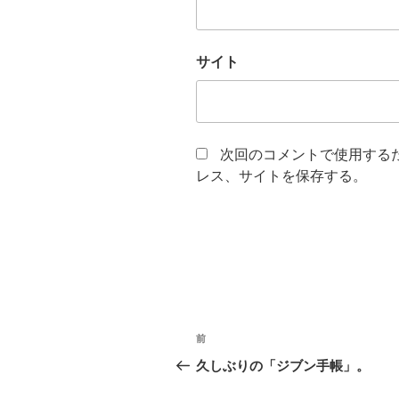
サイト
次回のコメントで使用する
レス、サイトを保存する。
投
前
前
稿
の
久しぶりの「ジブン手帳」。
投
ナ