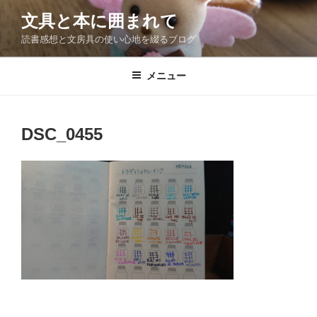
コ
文具と本に囲まれて
ン
読書感想と文房具の使い心地を綴るブログ
テ
ン
ツ
メニュー
へ
ス
キ
DSC_0455
ッ
プ