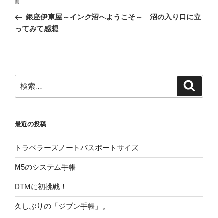
前
前
稿
の
銀座伊東屋～インク沼へようこそ～ 沼の入り口に立
ナ
投
ってみて感想
ビ
稿
ゲ
ー
シ
検
検
ョ
索
索:
ン
最近の投稿
トラベラーズノートパスポートサイズ
M5のシステム手帳
DTMに初挑戦！
久しぶりの「ジブン手帳」。