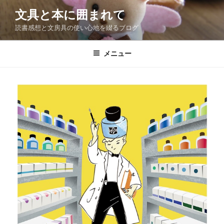
コ
文具と本に囲まれて
ン
読書感想と文房具の使い心地を綴るブログ
テ
ン
ツ
メニュー
へ
ス
キ
ッ
プ