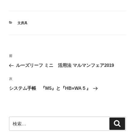
カ
文房具
テ
ゴ
リ
ー
投
前
前
稿
の
ルーズリーフ ミニ 活用法 マルマンフェア2019
ナ
投
ビ
稿
次
次
ゲ
の
システム手帳 『M5』と『HB×WA５』
投
ー
稿
シ
ョ
ン
検
検
索
索: