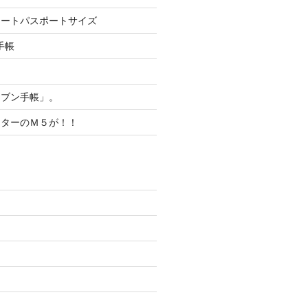
ノートパスポートサイズ
手帳
！
ジブン手帳」。
ッターのＭ５が！！