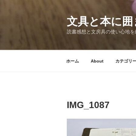
コ
ン
テ
文具と本に囲
ン
読書感想と文房具の使い心地を
ツ
へ
ス
キ
ホーム
About
カテゴリ
ッ
プ
IMG_1087