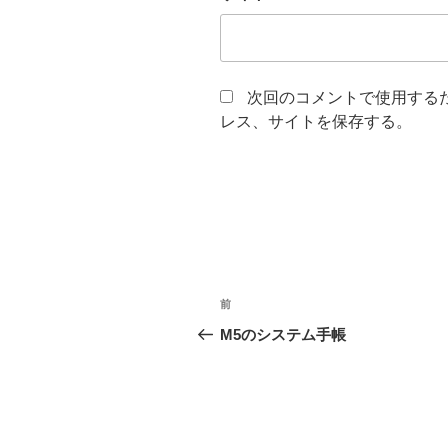
次回のコメントで使用する
レス、サイトを保存する。
投
前
前
稿
の
M5のシステム手帳
投
ナ
稿
ビ
ゲ