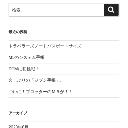
ー
検
検
シ
索
索:
ョ
ン
最近の投稿
トラベラーズノートパスポートサイズ
M5のシステム手帳
DTMに初挑戦！
久しぶりの「ジブン手帳」。
ついに！プロッターのＭ５が！！
アーカイブ
2023年6月