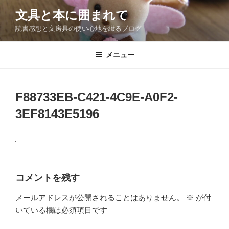
コ
文具と本に囲まれて
ン
読書感想と文房具の使い心地を綴るブログ
テ
ン
ツ
メニュー
へ
ス
キ
F88733EB-C421-4C9E-A0F2-
ッ
3EF8143E5196
プ
コメントを残す
メールアドレスが公開されることはありません。
※
が付
いている欄は必須項目です