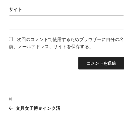
サイト
次回のコメントで使用するためブラウザーに自分の名
前、メールアドレス、サイトを保存する。
投
前
前
稿
の
文具女子博＃インク沼
ナ
投
ビ
稿
ゲ